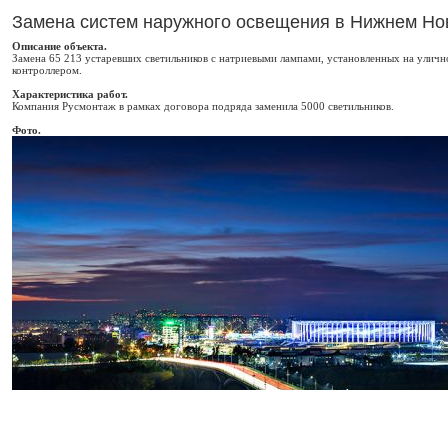
Замена систем наружного освещения в Нижнем Но
Описание объекта.
Замена 65 213 устаревших светильников с натриевыми лампами, установленных на улич
контроллером.
Характеристика работ.
Компания Русмонтаж в рамках договора подряда заменила 5000 светильников.
Фото.